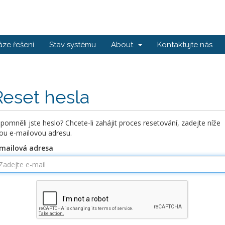
ze řešení
Stav systému
About
Kontaktujte nás
Reset hesla
pomněli jste heslo? Chcete-li zahájit proces resetování, zadejte níže
ou e-mailovou adresu.
mailová adresa