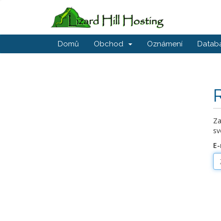
Domů
Obchod
Oznámení
Databá
Za
sv
E-